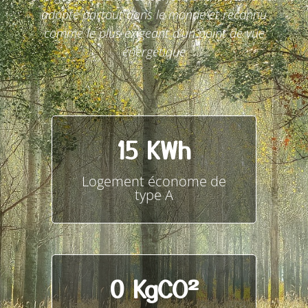
adopté partout dans le monde et reconnu
comme le plus exigeant d’un point de vue
énergétique
15
 KWh
Logement économe de
type A
0
 KgCO²